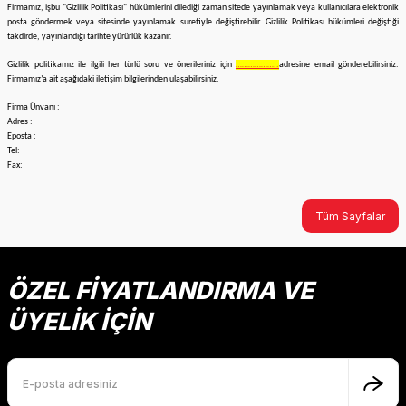
Firmamız, işbu "Gizlilik Politikası" hükümlerini dilediği zaman sitede yayınlamak veya kullanıcılara elektronik
posta göndermek veya sitesinde yayınlamak suretiyle değiştirebilir. Gizlilik Politikası hükümleri değiştiği
takdirde, yayınlandığı tarihte yürürlük kazanır.
Gizlilik politikamız ile ilgili her türlü soru ve önerileriniz için
………………..
adresine email gönderebilirsiniz.
Firmamız’a ait aşağıdaki iletişim bilgilerinden ulaşabilirsiniz.
Firma Ünvanı :
Adres :
Eposta :
Tel:
Fax:
Tüm Sayfalar
ÖZEL FİYATLANDIRMA VE
ÜYELİK İÇİN