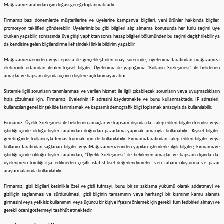
Mağazamız
tarafından işin doğası gereği toplanmaktadır.
Firmamız bazı dönemlerde müşterilerine ve üyelerine kampanya bilgileri, yeni ürünler hakkında bilgiler,
promosyon teklifleri gönderebilir. Üyelerimiz bu gibi bilgileri alıp almama konusunda her türlü seçimi üye
olurken yapabilir, sonrasında üye girişi yaptıktan sonra hesap bilgileri bölümünden bu seçimi değiştirilebilir ya
da kendisine gelen bilgilendirme iletisindeki linkle bildirim yapabilir.
Mağazamız
üzerinden veya eposta ile gerçekleştirilen onay sürecinde, üyelerimiz tarafından mağazamıza
elektronik ortamdan iletilen kişisel bilgiler, Üyelerimiz ile yaptığımız "Kullanıcı Sözleşmesi" ile belirlenen
amaçlar ve kapsam dışında üçüncü kişilere açıklanmayacaktır.
Sistemle ilgili sorunların tanımlanması ve verilen hizmet ile ilgili çıkabilecek sorunların veya uyuşmazlıkların
hızla çözülmesi için,
Firmamız
, üyelerinin IP adresini kaydetmekte ve bunu kullanmaktadır. IP adresleri,
kullanıcıları genel bir şekilde tanımlamak ve kapsamlı demografik bilgi toplamak amacıyla da kullanılabilir.
Firmamız
, Üyelik Sözleşmesi ile belirlenen amaçlar ve kapsam dışında da, talep edilen bilgileri kendisi veya
işbirliği içinde olduğu kişiler tarafından doğrudan pazarlama yapmak amacıyla kullanabilir. Kişisel bilgiler,
gerektiğinde kullanıcıyla temas kurmak için de kullanılabilir.
Firmamız
tarafından talep edilen bilgiler veya
kullanıcı tarafından sağlanan bilgiler veya
Mağazamız
üzerinden yapılan işlemlerle ilgili bilgiler;
Firmamız
ve
işbirliği içinde olduğu kişiler tarafından, "Üyelik Sözleşmesi" ile belirlenen amaçlar ve kapsam dışında da,
üyelerimizin kimliği ifşa edilmeden çeşitli istatistiksel değerlendirmeler, veri tabanı oluşturma ve pazar
araştırmalarında kullanılabilir.
Firmamız
, gizli bilgileri kesinlikle özel ve gizli tutmayı, bunu bir sır saklama yükümü olarak addetmeyi ve
gizliliğin sağlanması ve sürdürülmesi, gizli bilginin tamamının veya herhangi bir kısmının kamu alanına
girmesini veya yetkisiz kullanımını veya üçüncü bir kişiye ifşasını önlemek için gerekli tüm tedbirleri almayı ve
gerekli özeni göstermeyi taahhüt etmektedir.