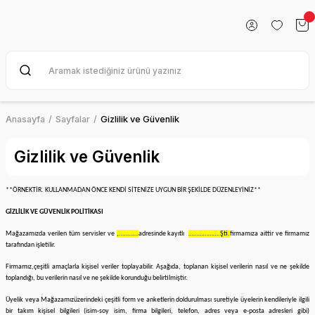
Anasayfa
Sayfalar
Gizlilik ve Güvenlik
Gizlilik ve Güvenlik
**ÖRNEKTİR. KULLANMADAN ÖNCE KENDİ SİTENİZE UYGUN BİR ŞEKİLDE DÜZENLEYİNİZ**
GİZLİLİK VE GÜVENLİK POLİTİKASI
Mağazamızda verilen tüm servisler ve
,…………
adresinde kayıtlı
……………….Şti.
firmamıza aittir ve firmamız
tarafından işletilir.
Firmamız,
çeşitli amaçlarla kişisel veriler toplayabilir. Aşağıda, toplanan kişisel verilerin nasıl ve ne şekilde
toplandığı, bu verilerin nasıl ve ne şekilde korunduğu belirtilmiştir.
Üyelik veya
Mağazamız
üzerindeki çeşitli form ve anketlerin doldurulması suretiyle üyelerin kendileriyle ilgili
bir takım kişisel bilgileri (isim-soy isim, firma bilgileri, telefon, adres veya e-posta adresleri gibi)