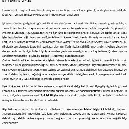
KREDİ KARTI GÜVENLİĞİ
Firmamız
, alışveriş sitelerimizden alışveriş yapan kredi kartı sahiplerinin güvenliğini ilk planda tutmaktadır.
Kredi kartı bilgileriniz hiçbir şekilde sistemimizde saklanmamaktadır.
İşlemler sürecine girdiğinizde güvenli bir sitede olduğunuzu anlamak için dikkat etmeniz gereken iki şey
vardır. Bunlardan biri tarayıcınızın en alt satırında bulunan bir anahtar ya da kilit simgesidir. Bu güvenli bir
internet sayfasında olduğunuzu gösterir ve her türlü bilgileriniz şifrelenerek korunur. Bu bilgiler, ancak satış
işlemleri sürecine bağlı olarak ve verdiğiniz talimat istikametinde kullanılır. Alışveriş sırasında kullanılan kredi
kartı ile ilgili bilgiler alışveriş sitelerimizden bağımsız olarak 128 bit SSL (Secure Sockets Layer) protokolü ile
şifrelenip sorgulanmak üzere ilgili bankaya ulaştırılır. Kartın kullanılabilirliği onaylandığı takdirde alışverişe
devam edilir. Kartla ilgili hiçbir bilgi tarafımızdan görüntülenemediğinden ve kaydedilmediğinden, üçüncü
şahısların herhangi bir koşulda bu bilgileri ele geçirmesi engellenmiş olur.
Online olarak kredi kartı ile verilen siparişlerin ödeme/fatura/teslimat adresi bilgilerinin güvenilirliği firmamiz
tarafından Kredi Kartları Dolandırıcılığı'na karşı denetlenmektedir. Bu yüzden, alışveriş sitelerimizden ilk defa
sipariş veren müşterilerin siparişlerinin tedarik ve teslimat aşamasına gelebilmesi için öncelikle finansal ve
adres/telefon bilgilerinin doğruluğunun onaylanması gereklidir. Bu bilgilerin kontrolü için gerekirse kredi kartı
sahibi müşteri ile veya ilgili banka ile irtibata geçilmektedir.
Üye olurken verdiğiniz tüm bilgilere sadece siz ulaşabilir ve siz değiştirebilirsiniz. Üye giriş bilgilerinizi güvenli
koruduğunuz takdirde başkalarının sizinle ilgili bilgilere ulaşması ve bunları değiştirmesi mümkün değildir. Bu
amaçla, üyelik işlemleri sırasında
128 bit SSL
güvenlik alanı içinde hareket edilir. Bu sistem kırılması mümkün
olmayan bir uluslararası bir şifreleme standardıdır.
Bilgi hattı veya müşteri hizmetleri servisi bulunan ve
açık adres ve telefon bilgilerinin
belirtildiği İnternet
alışveriş siteleri günümüzde daha fazla tercih edilmektedir. Bu sayede aklınıza takılan bütün konular hakkında
detaylı bilgi alabilir, online alışveriş hizmeti sağlayan firmanın güvenirliği konusunda daha sağlıklı bilgi
edinebilirsiniz.