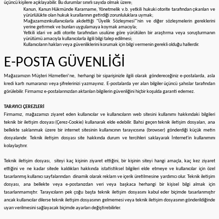
üçüncü kişilere açıklayabilir. Bu durumlar sınırlı sayıda olmak üzere;
Kanun, Kanun Hükmünde Kararname, Yönetmelik v.b. yetkili hukuki otorite tarafından çıkarılan ve
yürürlülükte olan hukuk kurallarının getirdiği zorunluluklara uymak;
Mağazamızınkullanıcılarla akdettiği "Üyelik Sözleşmesi"'nin ve diğer sözleşmelerin gereklerini
yerine getirmek ve bunları uygulamaya koymak amacıyla;
Yetkili idari ve adli otorite tarafından usulüne göre yürütülen bir araştırma veya soruşturmanın
yürütümü amacıyla kullanıcılarla ilgili bilgi talep edilmesi;
Kullanıcıların hakları veya güvenliklerini korumak için bilgi vermenin gerekli olduğu hallerdir.
E-POSTA GÜVENLİĞİ
Mağazamızın Müşteri Hizmetleri’ne, herhangi bir siparişinizle ilgili olarak göndereceğiniz e-postalarda, asla
kredi kartı numaranızı veya şifrelerinizi yazmayınız. E-postalarda yer alan bilgiler üçüncü şahıslar tarafından
görülebilir. Firmamız e-postalarınızdan aktarılan bilgilerin güvenliğini hiçbir koşulda garanti edemez.
TARAYICI ÇEREZLERİ
Firmamız, mağazamızı ziyaret eden kullanıcılar ve kullanıcıların web sitesini kullanımı hakkındaki bilgileri
teknik bir iletişim dosyası (Çerez-Cookie) kullanarak elde edebilir. Bahsi geçen teknik iletişim dosyaları, ana
bellekte saklanmak üzere bir internet sitesinin kullanıcının tarayıcısına (browser) gönderdiği küçük metin
dosyalarıdır. Teknik iletişim dosyası site hakkında durum ve tercihleri saklayarak İnternet'in kullanımını
kolaylaştırır.
Teknik iletişim dosyası, siteyi kaç kişinin ziyaret ettiğini, bir kişinin siteyi hangi amaçla, kaç kez ziyaret
ettiğini ve ne kadar sitede kaldıkları hakkında istatistiksel bilgileri elde etmeye ve kullanıcılar için özel
tasarlanmış kullanıcı sayfalarından dinamik olarak reklam ve içerik üretilmesine yardımcı olur. Teknik iletişim
dosyası, ana bellekte veya e-postanızdan veri veya başkaca herhangi bir kişisel bilgi almak için
tasarlanmamıştır. Tarayıcıların pek çoğu başta teknik iletişim dosyasını kabul eder biçimde tasarlanmıştır
ancak kullanıcılar dilerse teknik iletişim dosyasının gelmemesi veya teknik iletişim dosyasının gönderildiğinde
uyarı verilmesini sağlayacak biçimde ayarları değiştirebilirler.