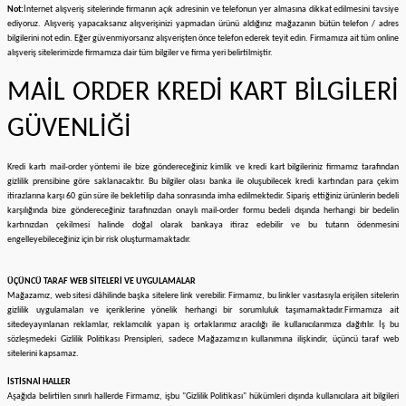
Not:
İnternet alışveriş sitelerinde firmanın açık adresinin ve telefonun yer almasına dikkat edilmesini tavsiye
ediyoruz. Alışveriş yapacaksanız alışverişinizi yapmadan ürünü aldığınız mağazanın bütün telefon / adres
bilgilerini not edin. Eğer güvenmiyorsanız alışverişten önce telefon ederek teyit edin. Firmamıza ait tüm online
alışveriş sitelerimizde firmamıza dair tüm bilgiler ve firma yeri belirtilmiştir.
MAİL ORDER KREDİ KART BİLGİLERİ
GÜVENLİĞİ
Kredi kartı mail-order yöntemi ile bize göndereceğiniz kimlik ve kredi kart bilgileriniz firmamız tarafından
gizlilik prensibine göre saklanacaktır. Bu bilgiler olası banka ile oluşubilecek kredi kartından para çekim
itirazlarına karşı 60 gün süre ile bekletilip daha sonrasında imha edilmektedir. Sipariş ettiğiniz ürünlerin bedeli
karşılığında bize göndereceğiniz tarafınızdan onaylı mail-order formu bedeli dışında herhangi bir bedelin
kartınızdan çekilmesi halinde doğal olarak bankaya itiraz edebilir ve bu tutarın ödenmesini
engelleyebileceğiniz için bir risk oluşturmamaktadır.
ÜÇÜNCÜ TARAF WEB SİTELERİ VE UYGULAMALAR
Mağazamız, web sitesi dâhilinde başka sitelere link verebilir. Firmamız, bu linkler vasıtasıyla erişilen sitelerin
gizlilik uygulamaları ve içeriklerine yönelik herhangi bir sorumluluk taşımamaktadır.
Firmamıza ait
sitede
yayınlanan reklamlar, reklamcılık yapan iş ortaklarımız aracılığı ile kullanıcılarımıza dağıtılır. İş bu
sözleşmedeki Gizlilik Politikası Prensipleri, sadece Mağazamızın kullanımına ilişkindir, üçüncü taraf web
sitelerini kapsamaz.
İSTİSNAİ HALLER
Aşağıda belirtilen sınırlı hallerde Firmamız, işbu "Gizlilik Politikası" hükümleri dışında kullanıcılara ait bilgileri