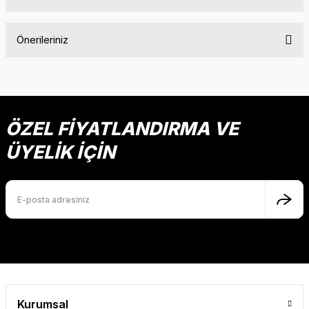
Bu ürüne ilk yorumu siz yapın!
Önerileriniz
Yorum Yaz
Bu ürünün fiyat bilgisi, resim, ürün açıklamalarında ve diğer
konularda yetersiz gördüğünüz noktaları öneri formunu
kullanarak tarafımıza iletebilirsiniz.
Görüş ve önerileriniz için teşekkür ederiz.
ÖZEL FİYATLANDIRMA VE
ÜYELİK İÇİN
Ürün resmi kalitesiz, bozuk veya görüntülenemiyor.
Ürün açıklamasında eksik bilgiler bulunuyor.
Ürün bilgilerinde hatalar bulunuyor.
Ürün fiyatı diğer sitelerden daha pahalı.
Bu ürüne benzer farklı alternatifler olmalı.
Kurumsal