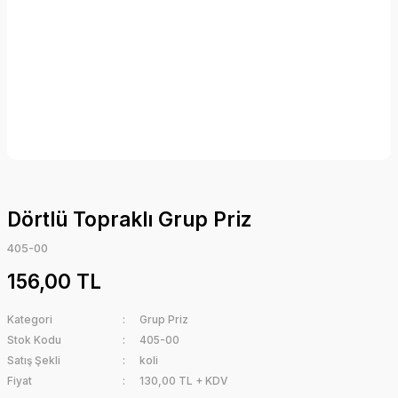
Dörtlü Topraklı Grup Priz
405-00
156,00 TL
Kategori
Grup Priz
Stok Kodu
405-00
Satış Şekli
koli
Fiyat
130,00 TL + KDV