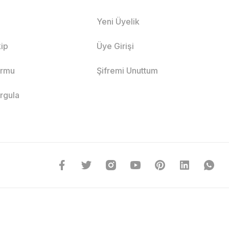
Yeni Üyelik
ip
Üye Girişi
ormu
Şifremi Unuttum
orgula