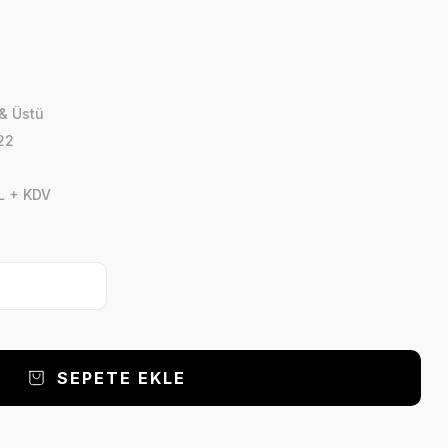
 & Üstü
22
L + KDV
SEPETE EKLE