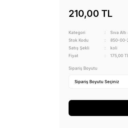
210,00 TL
Kategori
Sıva Altı
Stok Kodu
850-00-
Satış Şekli
koli
Fiyat
175,00 T
Sipariş Boyutu