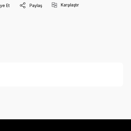
Karşılaştır
ye Et
Paylaş
a iletebilirsiniz.