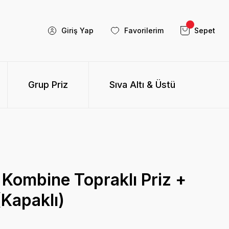
Giriş Yap
Favorilerim
Sepet
Grup Priz
Sıva Altı & Üstü
i Kombine Topraklı Priz +
(Kapaklı)