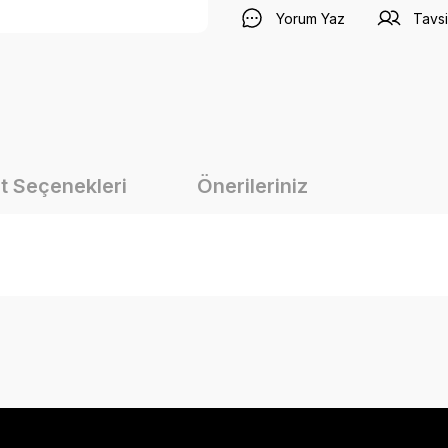
Yorum Yaz
Tavsi
t Seçenekleri
Önerileriniz
onularda yetersiz gördüğünüz noktaları öneri formunu kullanarak tarafımız
Bu ürüne ilk yorumu siz yapın!
Yorum Yaz