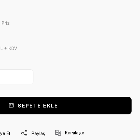
 Priz
TL + KDV
SEPETE EKLE
Karşılaştır
ye Et
Paylaş