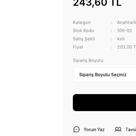
243,60 TL
Kategori
Anahtarlı
Stok Kodu
106-03
Satış Şekli
koli
Fiyat
203,00 
Sipariş Boyutu
Yorum Yaz
Tavsi