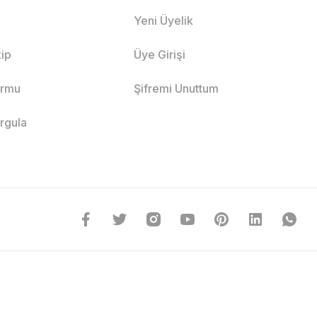
Yeni Üyelik
ip
Üye Girişi
ormu
Şifremi Unuttum
orgula