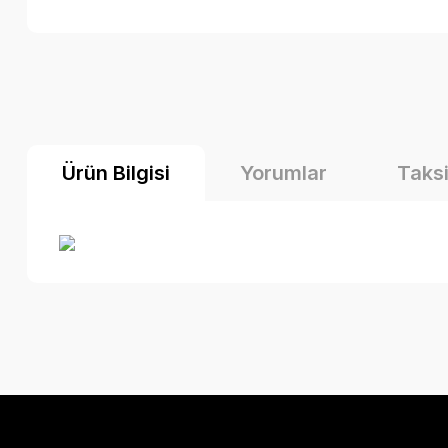
Ürün Bilgisi
Yorumlar
Taksi
Bu ürünün fiyat bilgisi, resim, ürün açıklamalarında ve diğer k
Görüş ve önerileriniz için teşekkür ederiz.
Ürün resmi kalitesiz, bozuk veya görüntülenemiyor.
Ürün açıklamasında eksik bilgiler bulunuyor.