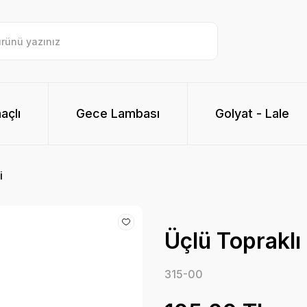
açlı
Gece Lambası
Golyat - Lale
i
Üçlü Topraklı
315-00