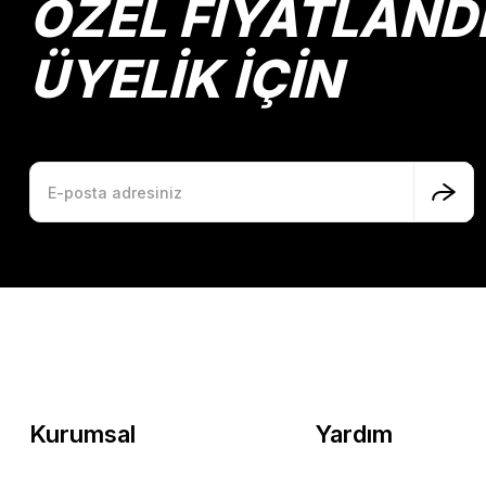
ÖZEL FİYATLAND
Ürün fiyatı diğer sitelerden daha pahalı.
Bu ürüne benzer farklı alternatifler olmalı.
ÜYELİK İÇİN
Kurumsal
Yardım