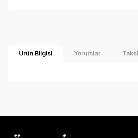
Ürün Bilgisi
Yorumlar
Taksi
Bu ürünün fiyat bilgisi, resim, ürün açıklamalarında ve diğer k
Görüş ve önerileriniz için teşekkür ederiz.
Ürün resmi kalitesiz, bozuk veya görüntülenemiyor.
Ürün açıklamasında eksik bilgiler bulunuyor.
Ürün bilgilerinde hatalar bulunuyor.