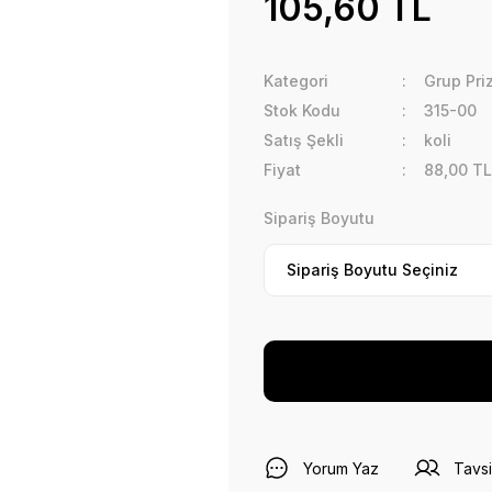
105,60 TL
Kategori
Grup Pri
Stok Kodu
315-00
Satış Şekli
koli
Fiyat
88,00 TL
Sipariş Boyutu
Yorum Yaz
Tavsi