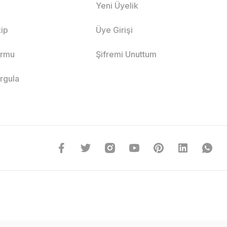
Yeni Üyelik
ip
Üye Girişi
ormu
Şifremi Unuttum
orgula