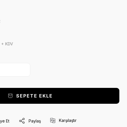
z
 + KDV
SEPETE EKLE
Karşılaştır
ye Et
Paylaş